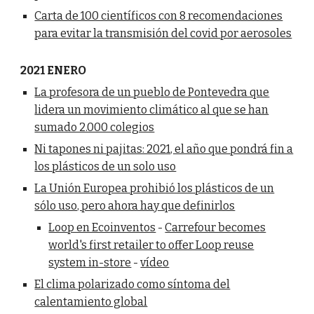
Carta de 100 científicos con 8 recomendaciones
para evitar la transmisión del covid por aerosoles
2021 ENERO
La profesora de un pueblo de Pontevedra que
lidera un movimiento climático al que se han
sumado 2.000 colegios
Ni tapones ni pajitas: 2021, el año que pondrá fin a
los plásticos de un solo uso
La Unión Europea prohibió los plásticos de un
sólo uso, pero ahora hay que definirlos
Loop en Ecoinventos
-
Carrefour becomes
world's first retailer to offer Loop reuse
system in-store
-
vídeo
El clima polarizado como síntoma del
calentamiento global