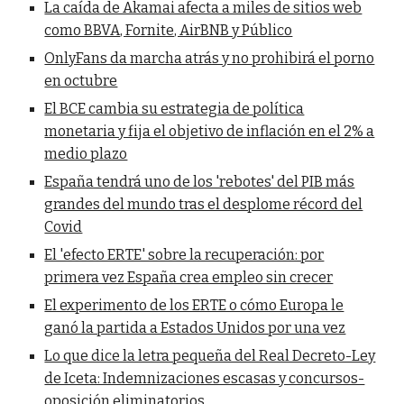
La caída de Akamai afecta a miles de sitios web
como BBVA, Fornite, AirBNB y Público
OnlyFans da marcha atrás y no prohibirá el porno
en octubre
El BCE cambia su estrategia de política
monetaria y fija el objetivo de inflación en el 2% a
medio plazo
España tendrá uno de los 'rebotes' del PIB más
grandes del mundo tras el desplome récord del
Covid
El 'efecto ERTE' sobre la recuperación: por
primera vez España crea empleo sin crecer
El experimento de los ERTE o cómo Europa le
ganó la partida a Estados Unidos por una vez
Lo que dice la letra pequeña del Real Decreto-Ley
de Iceta: Indemnizaciones escasas y concursos-
oposición eliminatorios