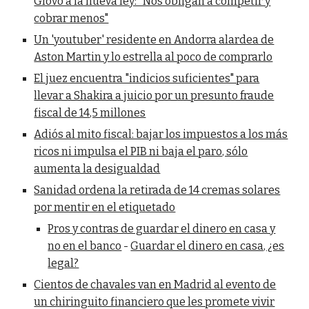
Glovo a la nueva ley: "Nos obligan a competir y
cobrar menos"
Un 'youtuber' residente en Andorra alardea de
Aston Martin y lo estrella al poco de comprarlo
El juez encuentra "indicios suficientes" para
llevar a Shakira a juicio por un presunto fraude
fiscal de 14,5 millones
Adiós al mito fiscal: bajar los impuestos a los más
ricos ni impulsa el PIB ni baja el paro, sólo
aumenta la desigualdad
Sanidad ordena la retirada de 14 cremas solares
por mentir en el etiquetado
Pros y contras de guardar el dinero en casa y
no en el banco
-
Guardar el dinero en casa, ¿es
legal?
Cientos de chavales van en Madrid al evento de
un chiringuito financiero que les promete vivir