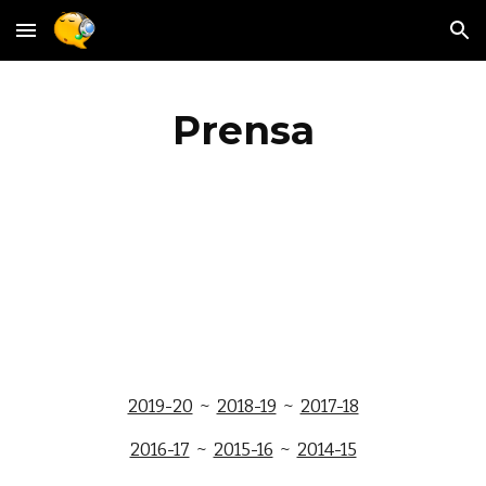
Skip to main content
Skip to navigation
Prensa
2019-20
~
2018-19
~
2017-18
2016-17
~
2015-16
~
2014-15