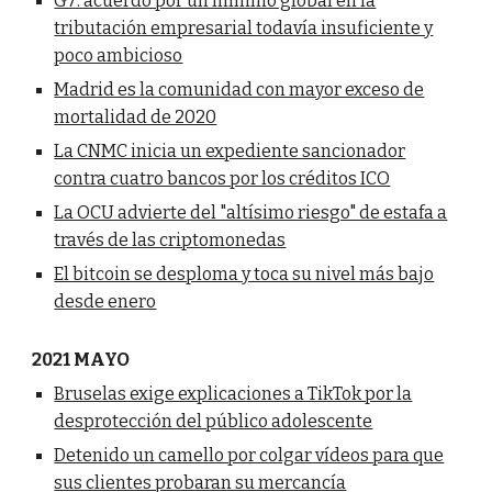
G7: acuerdo por un mínimo global en la
tributación empresarial todavía insuficiente y
poco ambicioso
Madrid es la comunidad con mayor exceso de
mortalidad de 2020
La CNMC inicia un expediente sancionador
contra cuatro bancos por los créditos ICO
La OCU advierte del "altísimo riesgo" de estafa a
través de las criptomonedas
El bitcoin se desploma y toca su nivel más bajo
desde enero
2021 MAYO
Bruselas exige explicaciones a TikTok por la
desprotección del público adolescente
Detenido un camello por colgar vídeos para que
sus clientes probaran su mercancía