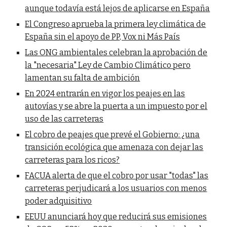
aunque todavía está lejos de aplicarse en España
El Congreso aprueba la primera ley climática de
España sin el apoyo de PP, Vox ni Más País
Las ONG ambientales celebran la aprobación de
la "necesaria" Ley de Cambio Climático pero
lamentan su falta de ambición
En 2024 entrarán en vigor los peajes en las
autovías y se abre la puerta a un impuesto por el
uso de las carreteras
El cobro de peajes que prevé el Gobierno: ¿una
transición ecológica que amenaza con dejar las
carreteras para los ricos?
FACUA alerta de que el cobro por usar "todas" las
carreteras perjudicará a los usuarios con menos
poder adquisitivo
EEUU anunciará hoy que reducirá sus emisiones