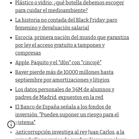
Plástico o vidrio: ¿qué botella debemos escoger
para cuidar el medioambiente?
La historia no contada del Black Friday: paro
femenino y devaluación salarial
Escocia, primera nación del mundo que garantiza
por ley el acceso gratuito a tampones y
compresas
Apple, Paquito y el "ifón" con "cincojé"
Bayer pierde más de 10.000 millones hasta
septiembre por amortizaciones y litigios
Los datos personales de 3,6M de alumnos y
padres de Madrid, expuestos en la red
El Banco de España señala a los fondos de
inversión: "Pueden suponer un riesgo para el
sistema"
Anticorrupción investiga al rey Juan Carlos, a la